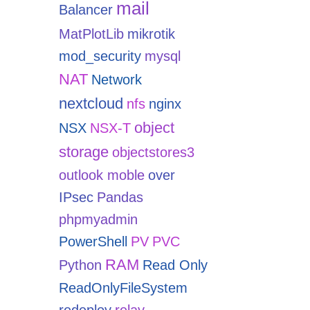
mail
Balancer
MatPlotLib
mikrotik
mod_security
mysql
NAT
Network
nextcloud
nfs
nginx
object
NSX
NSX-T
storage
objectstores3
outlook moble
over
IPsec
Pandas
phpmyadmin
PowerShell
PV
PVC
RAM
Python
Read Only
ReadOnlyFileSystem