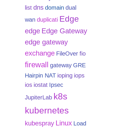
dns
list
domain
dual
Edge
wan
duplicati
edge
Edge Gateway
edge gateway
exchange
FileOver
fio
firewall
gateway
GRE
Hairpin NAT
ioping
iops
ios
iostat
Ipsec
k8s
JupiterLab
kubernetes
Linux
kubespray
Load