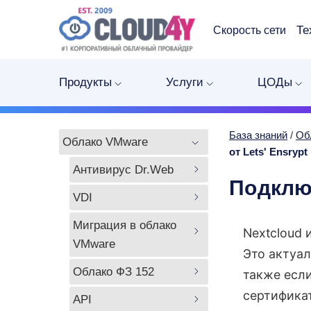
Те
Скорость сети
Продукты
Услуги
ЦОДы
База знаний
/
Об
Облако VMware
от Lets' Ensrypt
Антивирус Dr.Web
Подключ
VDI
Миграция в облако 
Nextcloud
VMware
Это актуал
Облако ФЗ 152
также если
сертификат
API