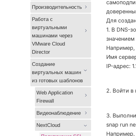
самоподпи
Производительность 
доверенны
Работа с 
Для создан
виртуальными 
1. В DNS-з
машинами через 
значением 
VMware Cloud 
Например
Director
Имя сервер
Создание 
IP-адрес: 1.1
виртуальных машин 
из готовых шаблонов
2. Войти в
Web Application 
Firewall
Видеонаблюдение
3. Выполни
snap run n
NextCloud
Например