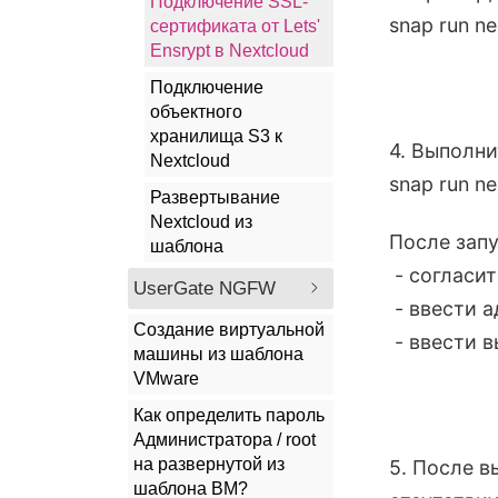
Подключение SSL-
snap run ne
сертификата от Lets'
Ensrypt в Nextcloud
Подключение
объектного
хранилища S3 к
4. Выполни
Nextcloud
snap run ne
Развертывание
Nextcloud из
После зап
шаблона
- согласит
UserGate NGFW
- ввести а
Cоздание виртуальной
- ввести в
машины из шаблона
VMware
Как определить пароль
Администратора / root
на развернутой из
5. После в
шаблона ВМ?