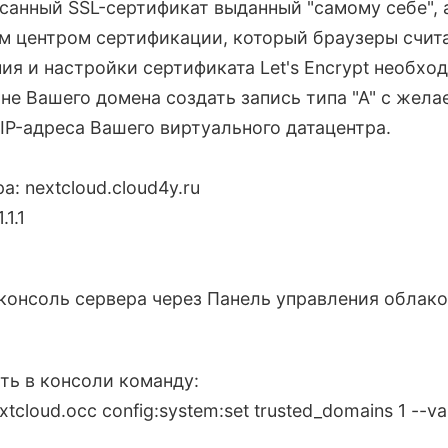
санный SSL-сертификат выданный "самому себе", 
м центром сертификации, который браузеры счит
ия и настройки сертификата Let's Encrypt необхо
оне Вашего домена создать запись типа "А" с жел
IP-адреса Вашего виртуального датацентра.
,
а: nextcloud.cloud4y.ru
.1.1
 консоль сервера через Панель управления облак
ть в консоли команду:
extcloud.occ config:system:set trusted_domains 1 -
,