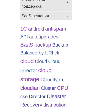
поддержка
SaaS-решения
1С
antispam
android
API
autoupgrades
BaaS
backup
Backup
Balance by URI
cli
cloud
Cloud
Cloud
cloud
Director
storage
Cloud4y.ru
cloudian
CPU
Cluster
Disaster
cse
Director
Recovery
distribution