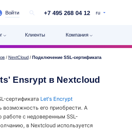
+7 495 268 04 12
Войти
ru
г
Клиенты
Компания
нов
/
NextCloud
/
Подключение SSL-сертификата
s' Ensrypt в Nextcloud
SL-сертификата
Let's Encrypt
ть возможность его приобрести. А
о работе с недоверенным SSL-
олчанию, в Nextcloud используется