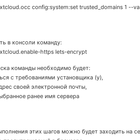
xtcloud.occ config:system:set trusted_domains 1 --v
ть в консоли команду:
xtcloud.enable-https lets-encrypt
уска команды необходимо будет:
ься с требованиями установщика (y),
дрес своей электронной почты,
ыбранное ранее имя сервера
ыполнения этих шагов можно будет заходить на с