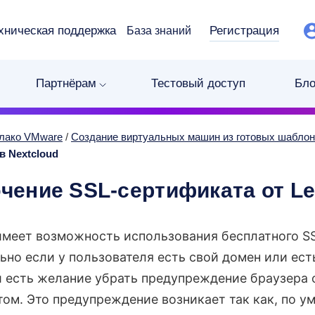
хническая поддержка
Регистрация
База знаний
Партнёрам
Тестовый доступ
Бло
лако VMware
/
Создание виртуальных машин из готовых шабло
 в Nextcloud
ение SSL-сертификата от Let
 имеет возможность использования бесплатного S
ьно если у пользователя есть свой домен или ес
 есть желание убрать предупреждение браузера 
ом. Это предупреждение возникает так как, по ум