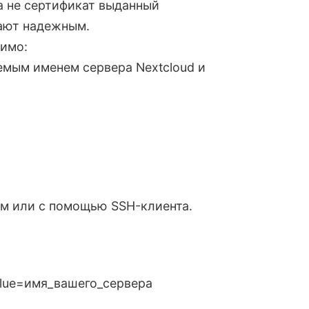
а не сертификат выданный
ают надежным.
димо:
аемым именем сервера Nextcloud и
ом или с помощью SSH-клиента.
-value=имя_вашего_сервера