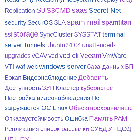
S3
saas
S3CMD
Secret Net
Replication
spam mail
spamtitan
security
SecurOS
SLA
storage
ssl
SyncCluster
SYSSTAT
terminal
server
Tunnels
ubuntu24.04
unattended-
vcd-cli
Veeam
upgrades
vCAV
vcd
VmWare
windows server
VTI
waf
web
база данных
БП
Добавить
Бэкап
Видеонаблюдение
Доступность
ЗУП
Кластер
кубернетес
Настройка видеонаблюдения
Не
загружается ОС Linux
Объектноехранилище
Память
Отказаустойчивость
Ошибка
РАМ
Репликация
список рассылки
СУБД
УТ
ЦОД
ЦПУ
ЦП