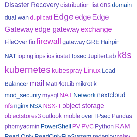
Disaster Recovery
dns
distribution list
domain
Edge
edge
Edge
dual wan
duplicati
Gateway
edge gateway
exchange
firewall
FileOver
fio
gateway
GRE
Hairpin
k8s
NAT
ioping
iops
ios
iostat
Ipsec
JupiterLab
kubernetes
Linux
kubespray
Load
mail
Balancer
MatPlotLib
mikrotik
NAT
nextcloud
mod_security
mysql
Network
object storage
nfs
nginx
NSX
NSX-T
objectstores3
outlook moble
over IPsec
Pandas
RAM
phpmyadmin
PowerShell
PV
PVC
Python
Read Only
ReadOnlyFileSystem
redeploy
relay