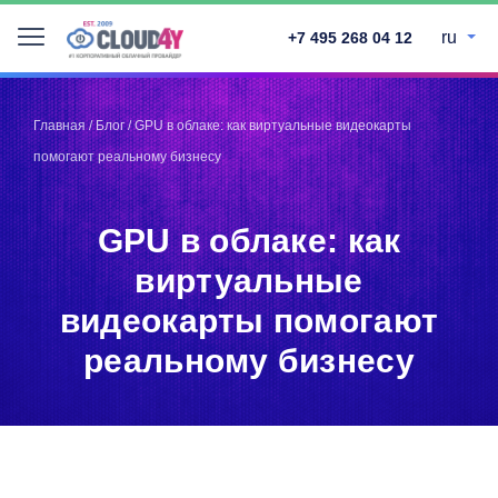
ru
+7 495 268 04 12
Telegram
Telegram
Запинить
Запинить
Главная
/
Блог
/
GPU в облаке: как виртуальные видеокарты
Твитнуть
Твитнуть
помогают реальному бизнесу
LinkedIn
LinkedIn
Facebook
Facebook
ВКонтакте
ВКонтакте
GPU в облаке: как
виртуальные
видеокарты помогают
реальному бизнесу