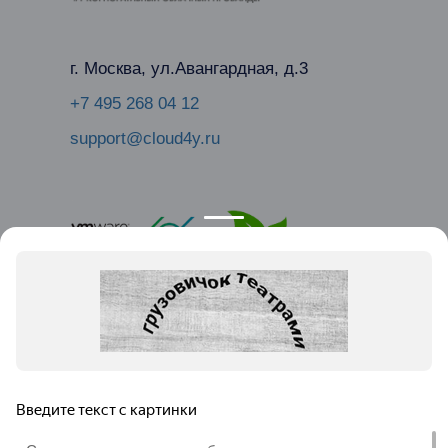
г. Москва, ул.Авангардная, д.3
+7 495 268 04 12
support@cloud4y.ru