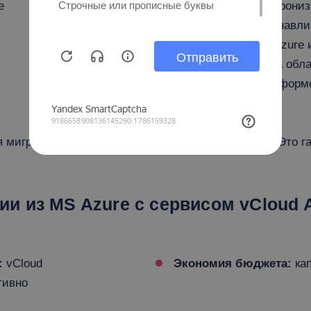
е
данных между
синхрони
исходными ВМ и
останавли
дубликатами.
MS Azure 
их на обл
платформе
миграция) или работающую (горячая миграция). Это га
 из MS Azure с сервисом vCloud Av
:
vCloud
Экономия бюджета:
кап
тивно