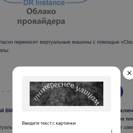
пасно переносит виртуальные машины с помощью vCloud A
апы:
3
4
ий ВМ:
Синхронизация
Переключ
данных:
обеспечиваем
новую пл
туальных
постоянное обновление
после зав