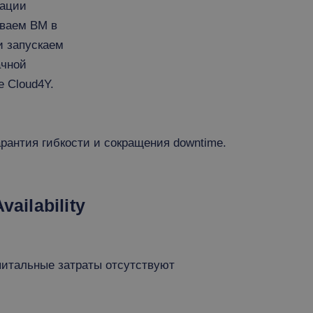
зации
ваем ВМ в
и запускаем
ачной
 Cloud4Y.
рантия гибкости и сокращения downtime.
ailability
итальные затраты отсутствуют