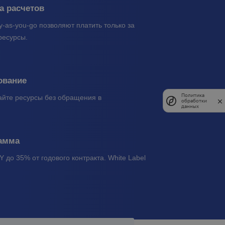
а расчетов
y-as-you-go позволяют платить только за
ресурсы.
ование
Политика
айте ресурсы без обращения в
обработки
данных
рамма
 до 35% от годового контракта. White Label