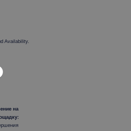
vailability.
ение на
ощадку:
ершения