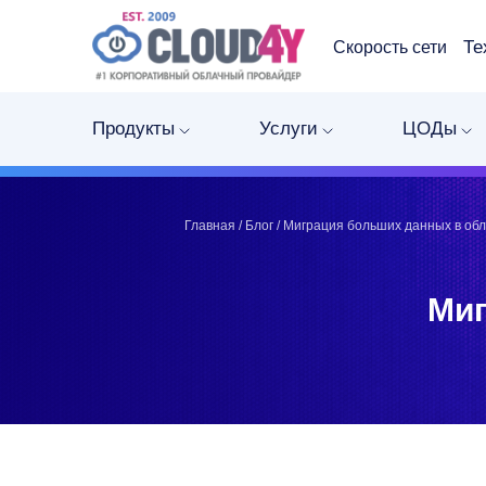
Те
Скорость сети
Telegram
Telegram
Запинить
Запинить
Продукты
Услуги
ЦОДы
Твитнуть
Твитнуть
LinkedIn
LinkedIn
Facebook
Facebook
ВКонтакте
ВКонтакте
Главная
/
Блог
/
Миграция больших данных в обл
Миг