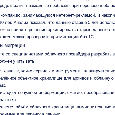
редотвратит возможные проблемы при переносе в облак
 компанию, занимающуюся интернет-рекламой, и накоп
10 лет. Анализ показал, что данные старше 5 лет исполь
можно принять решение архивировать старые данные лок
охожее можно провернуть при миграции баз 1C.
ры миграции
те со специалистами облачного провайдера разрабатыв
должен учитывать:
ься данные, какие сервисы и инструменты планируется и
елённое объектное хранилище для архивов и облачную
ых.
истку от ненужной информации, сжатие, преобразовани
чаются).
еляется объём облачного хранилища, вычислительные 
ходимые для переноса данных.