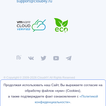
support@cloud4y.ru
® Copyright © 2009-2026 Cloud4Y. All Rights Reserved
Политика конфиденциальности
Продолжая использовать наш Сайт, Вы выражаете согласие на
Договор оферты
обработку файлов «куки» (Cookies),
Реквизиты
а также подтверждаете факт ознакомления с
«Политикой
Политика обработки персональных данных
конфиденциальности»
.