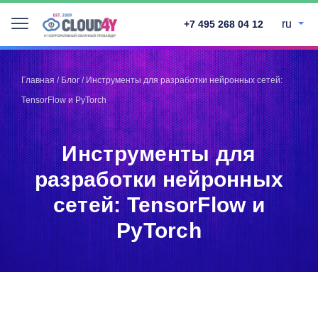
ru
+7 495 268 04 12
Telegram
Telegram
Запинить
Запинить
Главная
/
Блог
/
Инструменты для разработки нейронных сетей:
Твитнуть
Твитнуть
TensorFlow и PyTorch
LinkedIn
LinkedIn
Facebook
Facebook
ВКонтакте
ВКонтакте
Инструменты для
разработки нейронных
сетей: TensorFlow и
PyTorch