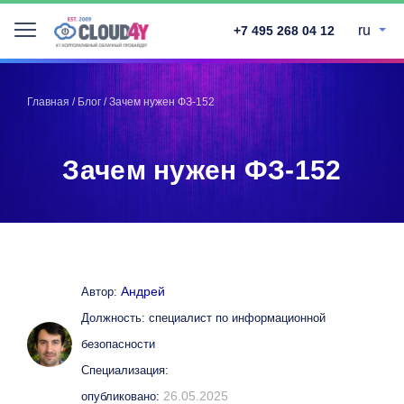
ru
+7 495 268 04 12
Telegram
Telegram
Запинить
Запинить
Главная
/
Блог
/
Зачем нужен ФЗ-152
Твитнуть
Твитнуть
LinkedIn
LinkedIn
Зачем нужен ФЗ-152
Facebook
Facebook
ВКонтакте
ВКонтакте
Андрей
Автор:
Должность: специалист по информационной
безопасности
Специализация:
26.05.2025
опубликовано: