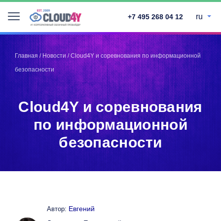
ru
+7 495 268 04 12
Telegram
Telegram
Запинить
Запинить
Главная
/
Новости
/
Cloud4Y и соревнования по информационной
Твитнуть
Твитнуть
безопасности
LinkedIn
LinkedIn
Facebook
Facebook
ВКонтакте
ВКонтакте
Cloud4Y и соревнования
по информационной
безопасности
Евгений
Автор: