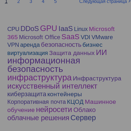
1
2
3
4
5
Следующая страница
GPU
DDoS
IaaS
Microsoft
CPU
Linux
SaaS
365
Microsoft Office
VDI
VMware
безопасность
бизнес
VPN
аренда
ИИ
Защита данных
виртуализация
информационная
безопасность
инфраструктура
Инфраструктура
искусственный интеллект
киберзащита
контейнеры
Машинное
Корпоративная почта
КЦОД
нейросети
Облако
обучение
Сервер
облачные решения