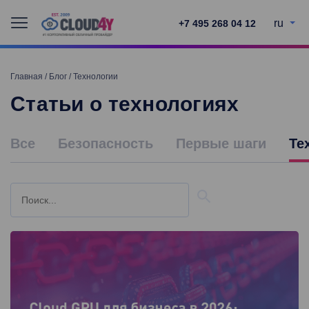
ru
+7 495 268 04 12
Главная
/
Блог
/
Технологии
Статьи о технологиях
Все
Безопасность
Первые шаги
Те