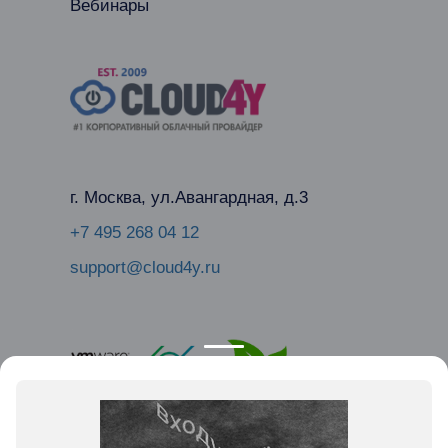
Вебинары
г. Москва, ул.Авангардная, д.3
+7 495 268 04 12
support@cloud4y.ru