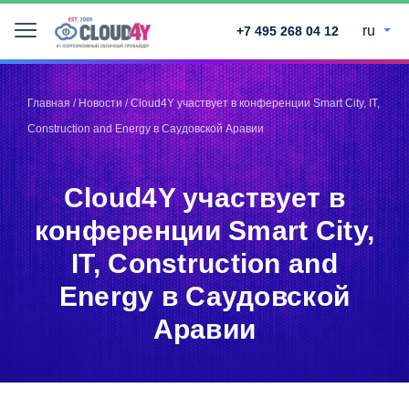
ru
+7 495 268 04 12
Telegram
Telegram
Запинить
Запинить
Главная
/
Новости
/
Cloud4Y участвует в конференции Smart City, IT,
Твитнуть
Твитнуть
Construction and Energy в Саудовской Аравии
LinkedIn
LinkedIn
Facebook
Facebook
ВКонтакте
ВКонтакте
Cloud4Y участвует в
конференции Smart City,
IT, Construction and
Energy в Саудовской
Аравии