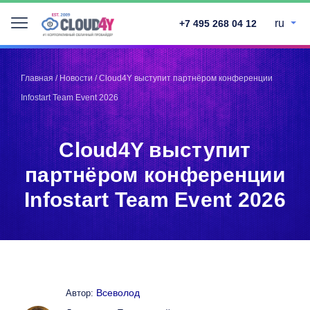
ru
+7 495 268 04 12
Telegram
Telegram
Запинить
Запинить
Главная
/
Новости
/
Cloud4Y выступит партнёром конференции
Твитнуть
Твитнуть
Infostart Team Event 2026
LinkedIn
LinkedIn
Facebook
Facebook
ВКонтакте
ВКонтакте
Cloud4Y выступит
партнёром конференции
Infostart Team Event 2026
Всеволод
Автор: