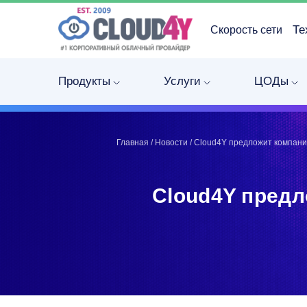
Те
Скорость сети
Telegram
Telegram
Запинить
Запинить
Продукты
Услуги
ЦОДы
Твитнуть
Твитнуть
LinkedIn
LinkedIn
Facebook
Facebook
ВКонтакте
ВКонтакте
Главная
/
Новости
/
Cloud4Y предложит компани
Cloud4Y предл