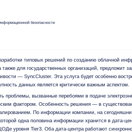
 информационной безопасности
разработки типовых решений по созданию облачной ин
 также для государственных организаций, предложит з
ивости — SyncCluster. Эта услуга будет особенно востр
упность данных является критически важным аспектом.
ить проблемы, вызванные перебоями в подаче электроэ
еским фактором. Особенность решения — в существова
калированием. По информации компании, на сегодняшни
которой одна половина информации хранится в дата-цент
 ЦОДе уровня Tier3. Оба дата-центра работают синхронн