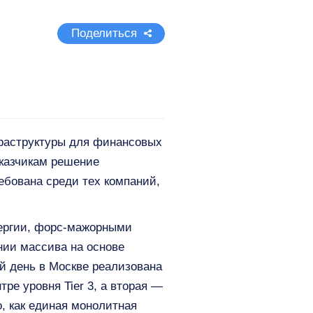
Поделиться
фраструктуры для финансовых
аказчикам решение
ебована среди тех компаний,
нергии, форс-мажорными
нии массива на основе
й день в Москве реализована
ре уровня Tier 3, а вторая —
о, как единая монолитная