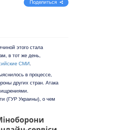
Поделиться
ичиной этого стала
м, в тот же день,
сийские СМИ
.
ыяснилось в процессе,
роны других стран. Атака
ухищрениями.
ти (ГУР Украины), о чем