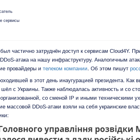
сатель
ые сервисы
 был частично затруднён доступ к сервисам Cloud4Y. Пр
 DDoS-атака на нашу инфраструктуру. Аналогичным атака
кие провайдеры и
телеком компании
. Об этом пишут
рос
ходившей в этот день инаугурацией президента. Как в
шёл с Украины. Также наблюдалась активность и со сто
 организованной, со сменой IP и иными техническими 
ие массовой DDoS-атаки взяли на себя украинские влас
ики: