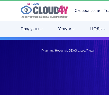
Те
Скорость сети
Telegram
Telegram
Запинить
Запинить
Продукты
Услуги
ЦОДы
Твитнуть
Твитнуть
LinkedIn
LinkedIn
Facebook
Facebook
ВКонтакте
ВКонтакте
Главная
/
Новости
/
DDoS-атака 7 мая