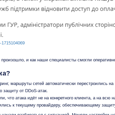
er-1715104069
 произошло, и как наши специалисты смогли оперативн
ка?
оринг, маршруты сетей автоматически перестроились н
о защиту от DDoS-атак.
, что атака идёт не на конкретного клиента, а на всю 
лись к текущему провайдеру, обеспечивающему защиту
 начали разбираться с ситуацией. Меняли настройки ц