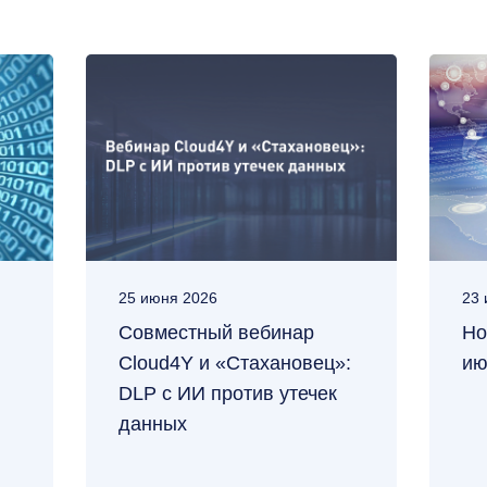
25 июня 2026
23 
Совместный вебинар
Но
Cloud4Y и «Стахановец»:
ию
DLP с ИИ против утечек
данных