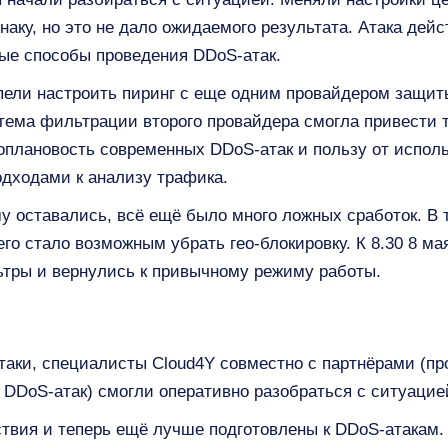
наку, но это не дало ожидаемого результата. Атака дей
ые способы проведения DDoS-атак.
пели настроить пиринг с еще одним провайдером защит
тема фильтрации второго провайдера смогла привести т
оплановость современных DDoS-атак и пользу от испол
дходами к анализу трафика.
 оставались, всё ещё было много ложных сработок. В 
о стало возможным убрать гео-блокировку. К 8.30 8 мая
тры и вернулись к привычному режиму работы.
таки, специалисты Cloud4Y совместно с партнёрами (п
DoS-атак) смогли оперативно разобраться с ситуацией
твия и теперь ещё лучше подготовлены к DDoS-атакам