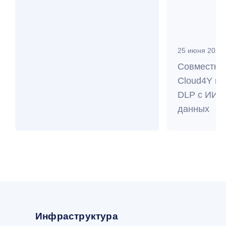
DLP с ИИ п
данных
Инфраструктура
Аренда виртуального сервера
Облако ФЗ-152
Аварийное восстановление
Аренда сервера с GPU
S3 объектное хранилище