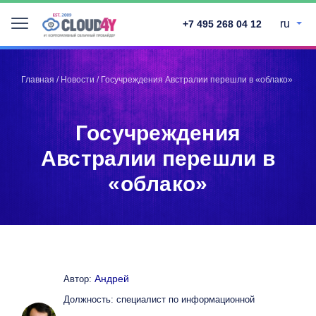
ru
+7 495 268 04 12
Telegram
Telegram
Запинить
Запинить
Главная
/
Новости
/
Госучреждения Австралии перешли в «облако»
Твитнуть
Твитнуть
LinkedIn
LinkedIn
Госучреждения
Facebook
Facebook
ВКонтакте
ВКонтакте
Австралии перешли в
«облако»
Андрей
Автор:
Должность: специалист по информационной