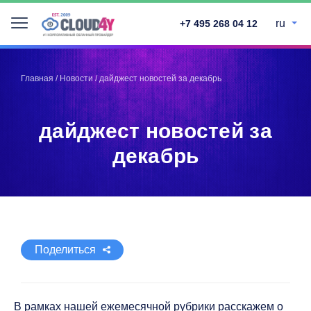
ru
+7 495 268 04 12
Telegram
Telegram
Запинить
Запинить
Главная
/
Новости
/
дайджест новостей за декабрь
Твитнуть
Твитнуть
LinkedIn
LinkedIn
дайджест новостей за
Facebook
Facebook
ВКонтакте
ВКонтакте
декабрь
Поделиться
В рамках нашей ежемесячной рубрики расскажем о