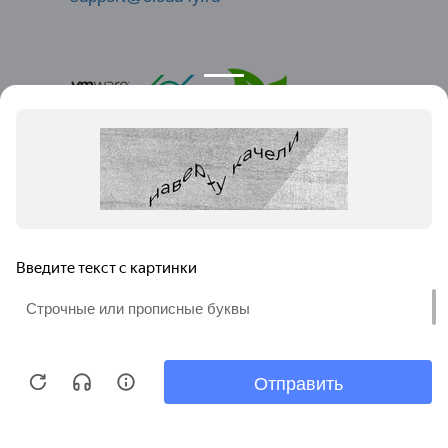
® Copyright © 2009-2026 Cloud4Y. All Rights Reserved
Политика конфиденциальности
Продолжая использовать наш Сайт, Вы выражаете согласие на
Договор оферты
обработку файлов «куки» (Cookies),
Реквизиты
а также подтверждаете факт ознакомления с
«Политикой
Политика обработки персональных данных
конфиденциальности»
.
* Facebook, Instagram — проекты Meta Platforms Inc., деятельность