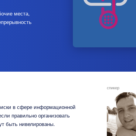
бочие места,
епрерывность
спикер
риски в сфере информационной
если правильно организовать
гут быть нивелированы.