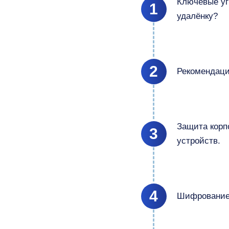
Ключевые уг
1
удалёнку?
2
Рекомендаци
Защита корп
3
устройств.
4
Шифрование,