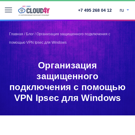
ru
+7 495 268 04 12
Telegram
Telegram
Запинить
Запинить
Главная
/
Блог
/
Организация защищенного подключения с
Твитнуть
Твитнуть
помощью VPN Ipsec для Windows
LinkedIn
LinkedIn
Facebook
Facebook
ВКонтакте
ВКонтакте
Организация
защищенного
подключения с помощью
VPN Ipsec для Windows