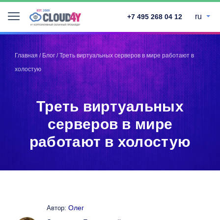
ru
+7 495 268 04 12
Telegram
Telegram
Запинить
Запинить
Главная
/
Блог
/
Треть виртуальных серверов в мире работают в
Твитнуть
Твитнуть
холостую
LinkedIn
LinkedIn
Facebook
Facebook
ВКонтакте
ВКонтакте
Треть виртуальных
серверов в мире
работают в холостую
Олег
Автор: