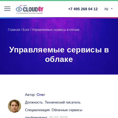
ru
+7 495 268 04 12
Telegram
Telegram
Запинить
Запинить
Главная
/
Блог
/
Управляемые сервисы в облаке
Твитнуть
Твитнуть
LinkedIn
LinkedIn
Управляемые сервисы в
Facebook
Facebook
ВКонтакте
ВКонтакте
облаке
Олег
Автор:
Должность: Технический писатель
Специализация: Облачные сервисы
30.03.2025
опубликовано: