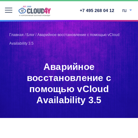
ru
+7 495 268 04 12
Telegram
Telegram
Запинить
Запинить
Главная
/
Блог
/
Аварийное восстановление с помощью vCloud
Твитнуть
Твитнуть
Availability 3.5
LinkedIn
LinkedIn
Facebook
Facebook
ВКонтакте
ВКонтакте
Аварийное
восстановление с
помощью vCloud
Availability 3.5