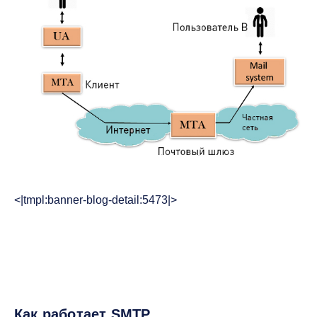
<|tmpl:banner-blog-detail:5473|>
Как работает SMTP