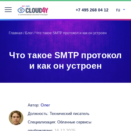
ru
+7 495 268 04 12
Telegram
Telegram
Запинить
Запинить
Главная
/
Блог
/
Что такое SMTP протокол и как он устроен
Твитнуть
Твитнуть
LinkedIn
LinkedIn
Что такое SMTP протокол
Facebook
Facebook
ВКонтакте
ВКонтакте
и как он устроен
Олег
Автор:
Должность: Технический писатель
Специализация: Облачные сервисы
16.12.2025
опубликовано: