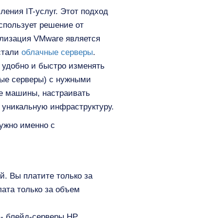
ения IT-услуг. Этот подход
спользует решение от
ализация VMware является
стали
облачные серверы
.
 удобно и быстро изменять
ные серверы) с нужными
ие машины, настраивать
 уникальную инфраструктуру.
ужно именно с
й. Вы платите только за
лата только за объем
 - блейд-серверы HP,