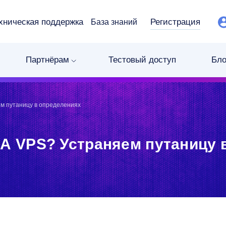
хническая поддержка
Регистрация
База знаний
Партнёрам
Тестовый доступ
Бло
ем путаницу в определениях
 А VPS? Устраняем путаницу