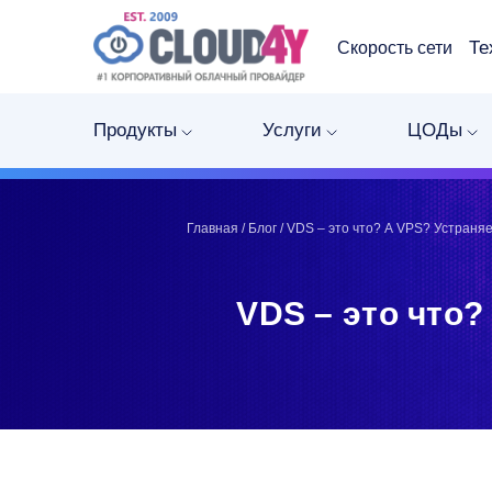
Те
Скорость сети
Telegram
Telegram
Запинить
Запинить
Продукты
Услуги
ЦОДы
Твитнуть
Твитнуть
LinkedIn
LinkedIn
Facebook
Facebook
ВКонтакте
ВКонтакте
Главная
/
Блог
/
VDS – это что? А VPS? Устраня
VDS – это что?