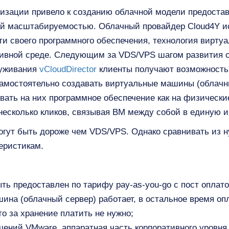
изации привело к созданию облачной модели предоставл
кой масштабируемостью. Облачный провайдер Cloud4Y и
и своего программного обеспечения, технология вирту
тивной среде. Следующим за VDS/VPS шагом развития 
луживания
vCloudDirector
клиенты получают возможность
самостоятельно создавать виртуальные машины (облач
вать на них программное обеспечение как на физическ
несколько кликов, связывая ВМ между собой в единую и
огут быть дороже чем VDS/VPS. Однако сравнивать из н
еристикам.
ть предоставлен по тарифу pay-as-you-go с пост оплато
шина (облачный сервер) работает, в остальное время оп
о за хранение платить не нужно;
шений VMware, аппаратная часть корпоративного уровня