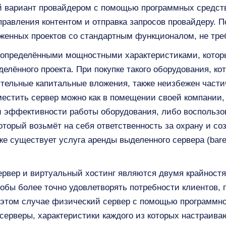
й вариант провайдером с помощью программных средств
равления контентом и отправка запросов провайдеру. П
уженных проектов со стандартным функционалом, не тр
 определёнными мощностными характеристиками, котор
елённого проекта. При покупке такого оборудования, кот
ительные капитальные вложения, также неизбежен част
зместить сервер можно как в помещении своей компании,
и эффективности работы оборудования, либо воспользо
 который возьмёт на себя ответственность за охрану и с
е существует услуга аренды выделенного сервера (bare 
рвер и виртуальный хостинг являются двумя крайностя
тобы более точно удовлетворять потребности клиентов,
 этом случае физический сервер с помощью программно
ерверы, характеристики каждого из которых настраиваю