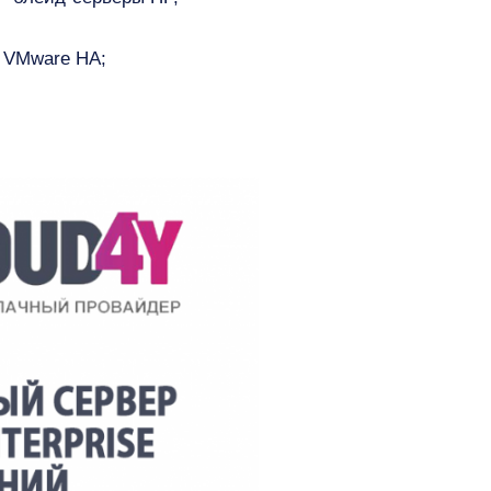
с VMware HA;