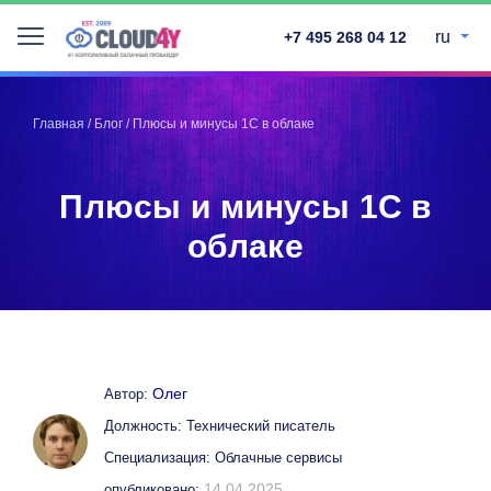
ru
+7 495 268 04 12
Telegram
Telegram
Запинить
Запинить
Главная
/
Блог
/
Плюсы и минусы 1С в облаке
Твитнуть
Твитнуть
LinkedIn
LinkedIn
Плюсы и минусы 1С в
Facebook
Facebook
ВКонтакте
ВКонтакте
облаке
Олег
Автор:
Должность: Технический писатель
Специализация: Облачные сервисы
14.04.2025
опубликовано: