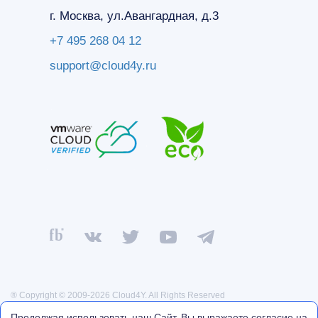
г. Москва, ул.Авангардная, д.3
+7 495 268 04 12
support@cloud4y.ru
® Copyright © 2009-2026 Cloud4Y. All Rights Reserved
Политика конфиденциальности
Продолжая использовать наш Сайт, Вы выражаете согласие на