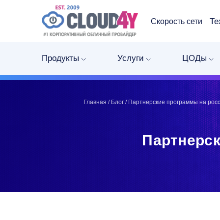
Те
Скорость сети
Telegram
Telegram
Запинить
Запинить
Продукты
Услуги
ЦОДы
Твитнуть
Твитнуть
LinkedIn
LinkedIn
Facebook
Facebook
ВКонтакте
ВКонтакте
Главная
/
Блог
/
Партнерские программы на рос
Партнерск