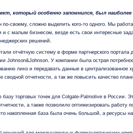
роект, который особенно запомнился, был наибол
 по-своему, сложно выделить кого-то одного. Мы работ
и с малым бизнесом, везде есть свои интересные зада
енеджерских решений.
отали отчётную систему в форме партнерского портала
ии Johnson&Johnson. У компании была острая потребно
дованию линз и передавать данные в централизованное
е сводной отчетности, а так же повысить качество план
базу торговых точек для Colgate-Palmolive в России. Э
тчетности, а также позволило оптимизировать работу п
то накопленная база была очень большой, а ресурсы на
I решений для международных фармацевтических комп