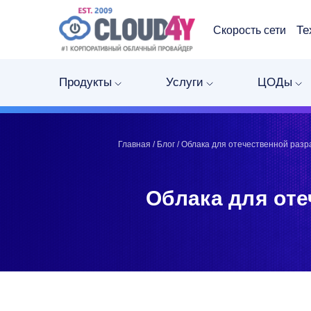
Те
Скорость сети
Telegram
Telegram
Запинить
Запинить
Продукты
Услуги
ЦОДы
Твитнуть
Твитнуть
LinkedIn
LinkedIn
Facebook
Facebook
ВКонтакте
ВКонтакте
Главная
/
Блог
/
Облака для отечественной разра
Облака для оте