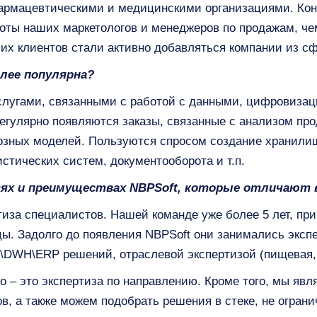
армацевтическими и медицинскими организациями. Кон
оты наших маркетологов и менеджеров по продажам, че
их клиентов стали активно добавляться компании из сф
олее популярна?
слугами, связанными с работой с данными, цифровизац
Регулярно появляются заказы, связанные с анализом про
зных моделей. Пользуются спросом создание хранилищ,
истических систем, документооборота и т.п.
ях и преимуществах NBPSoft, которые отличают 
тиза специалистов. Нашей команде уже более 5 лет, при
ы. Задолго до появления NBPSoft они занимались экспе
\DWH\ERP решений, отраслевой экспертизой (пищевая, 
 – это экспертиза по направлению. Кроме того, мы яв
в, а также можем подобрать решения в стеке, не огран