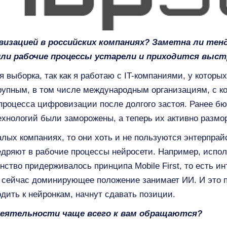
изацией в российских компаниях? Заметна ли тенд
ли рабочие процессы устарели и приходится выст
 выборка, так как я работаю с IT-компаниями, у которы
крупным, в том числе международным организациям, с к
процесса цифровизации после долгого застоя. Ранее б
хнологий были заморожены, а теперь их активно размор
алых компаниях, то они хоть и не пользуются энтерпра
недряют в рабочие процессы нейросети. Например, испол
ство придерживалось принципа Mobile First, то есть 
 сейчас доминирующее положение занимает ИИ. И это п
одить к нейронкам, начнут сдавать позиции.
деятельности чаще всего к вам обращаются?