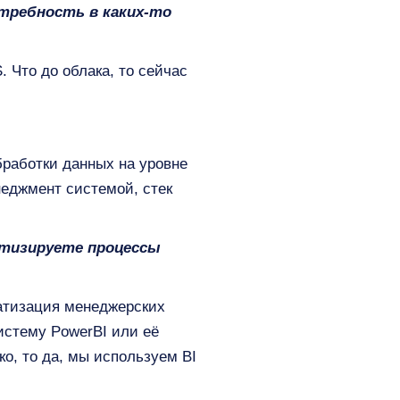
требность в каких-то
 Что до облака, то сейчас
работки данных на уровне
неджмент системой, стек
атизируете процессы
матизация менеджерских
истему PowerBI или её
о, то да, мы используем BI