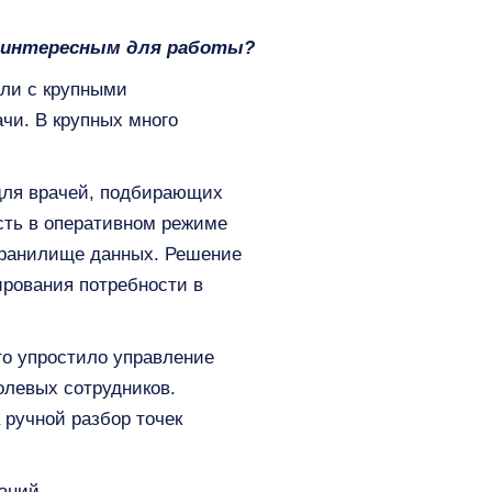
ее интересным для работы?
али с крупными
чи. В крупных много
 для врачей, подбирающих
сть в оперативном режиме
 хранилище данных. Решение
ирования потребности в
то упростило управление
олевых сотрудников.
 ручной разбор точек
аний.