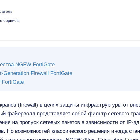
сатель
ые сервисы
ества NGFW FortiGate
-Generation Firewall FortiGate
FortiGate
ранов (firewall) в целях защиты инфраструктуры от вн
ый файерволл представляет собой фильтр сетевого тра
ния на пропуск сетевых пакетов в зависимости от IP-ад
ев. Но возможностей классического решения иногда стан
экран нового поколения: NGFW (Next-Generation Firewal