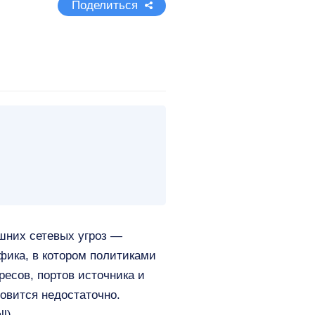
Поделиться
ешних сетевых угроз —
фика, в котором политиками
ресов, портов источника и
овится недостаточно.
l).