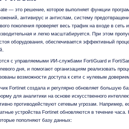
tiGate — это решение, которое выполняет функции прогр
ожений, антивирус и антиспам, систему предотвращения
вого поколения проверяет весь трафик на входе в сеть 
изводительная и легко масштабируется. При этом пропу
остоя оборудования, обеспечивается эффективный проц
й.
ются с управляемыми ИИ-службами FortiGuard и FortiS
нулевого дня, и помогают организациям реализовать про
зованы возможности доступа к сети с нулевым доверием
чик Fortinet создала и регулярно обновляет большую ба
форму для аналитики на основе искусственного интелле
ивно противодействуют сетевым угрозам. Например, ес
атные устройства Fortinet обновляются в течение часа.
оторые пополняют базу данных: