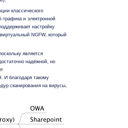
кции классического
б-трафика и электронной
 поддерживает настройку
и виртуальный NGFW, который
поскольку является
достаточно надёжной, но
ет
ий. И благодаря такому
едур сканирования на вирусы,