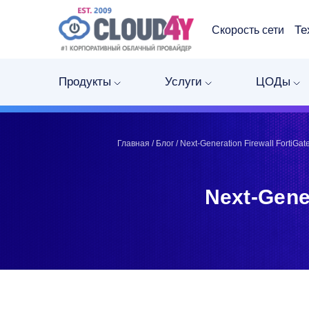
Те
Скорость сети
Telegram
Telegram
Запинить
Запинить
Продукты
Услуги
ЦОДы
Твитнуть
Твитнуть
LinkedIn
LinkedIn
Facebook
Facebook
ВКонтакте
ВКонтакте
Главная
/
Блог
/
Next-Generation Firewall FortiGa
Next-Gene