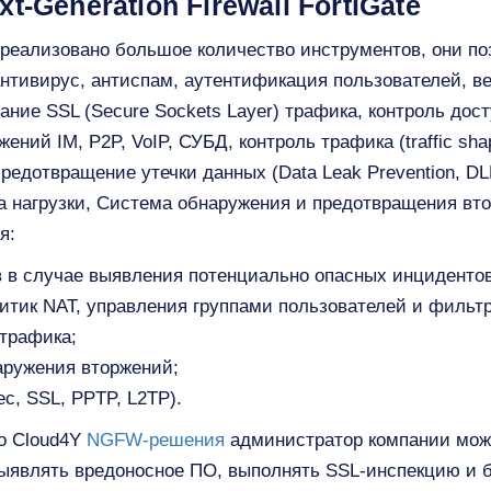
t-Generation Firewall FortiGate
реализовано большое количество инструментов, они по
антивирус, антиспам, аутентификация пользователей, в
ние SSL (Secure Sockets Layer) трафика, контроль досту
жений IM, P2P, VoIP, СУБД, контроль трафика (traffic sh
едотвращение утечки данных (Data Leak Prevention, DL
а нагрузки, Система обнаружения и предотвращения втор
я:
 в случае выявления потенциально опасных инцидентов
тик NAT, управления группами пользователей и фильтр
 трафика;
аружения вторжений;
c, SSL, PPTP, L2TP).
о Cloud4Y
NGFW-решения
администратор компании мож
ыявлять вредоносное ПО, выполнять SSL-инспекцию и б