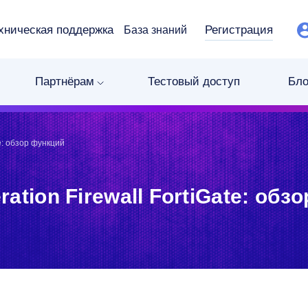
хническая поддержка
Регистрация
База знаний
Партнёрам
Тестовый доступ
Бло
te: обзор функций
ration Firewall FortiGate: обз