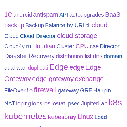
1С
antispam
BaaS
android
API
autoupgrades
cloud
backup
Backup
Balance by URI
cli
cloud storage
Cloud
Cloud Director
cloudian
CPU
Cloud4y.ru
Cluster
cse
Director
Disaster Recovery
dns
distribution list
domain
Edge
edge
Edge
dual wan
duplicati
Gateway
edge gateway
exchange
firewall
FileOver
fio
gateway
GRE
Hairpin
k8s
NAT
ioping
iops
ios
iostat
Ipsec
JupiterLab
kubernetes
Linux
kubespray
Load