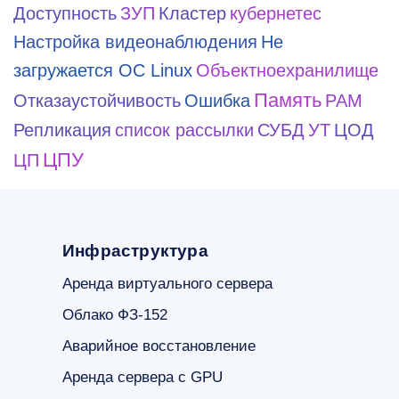
Доступность
ЗУП
Кластер
кубернетес
Настройка видеонаблюдения
Не
загружается ОС Linux
Объектноехранилище
Память
Отказаустойчивость
Ошибка
РАМ
Репликация
список рассылки
СУБД
УТ
ЦОД
ЦПУ
ЦП
Инфраструктура
Аренда виртуального сервера
Облако ФЗ-152
Аварийное восстановление
Аренда сервера с GPU