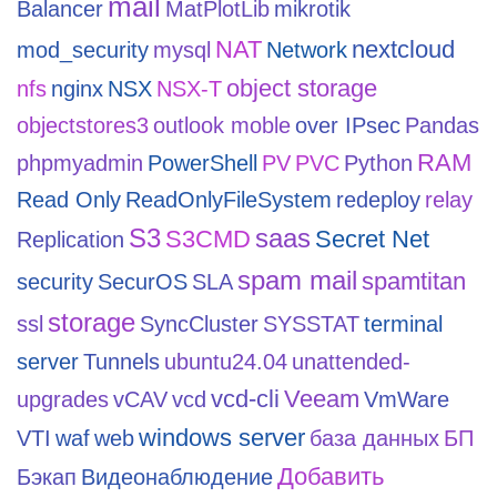
mail
Balancer
MatPlotLib
mikrotik
NAT
nextcloud
mod_security
mysql
Network
object storage
nfs
nginx
NSX
NSX-T
objectstores3
outlook moble
over IPsec
Pandas
RAM
phpmyadmin
PowerShell
PV
PVC
Python
Read Only
ReadOnlyFileSystem
redeploy
relay
S3
saas
S3CMD
Secret Net
Replication
spam mail
spamtitan
security
SecurOS
SLA
storage
ssl
SyncCluster
SYSSTAT
terminal
server
Tunnels
ubuntu24.04
unattended-
vcd-cli
Veeam
upgrades
vCAV
vcd
VmWare
windows server
VTI
waf
web
база данных
БП
Добавить
Бэкап
Видеонаблюдение